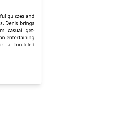
ful quizzes and
ns, Denis brings
om casual get-
 an entertaining
r a fun-filled