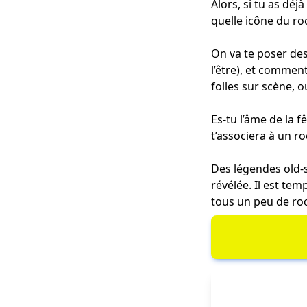
Alors, si tu as dé
quelle icône du ro
On va te poser des
l’être), et comment
folles sur scène, o
Es-tu l’âme de la 
t’associera à un r
Des légendes old-s
révélée. Il est te
tous un peu de roc