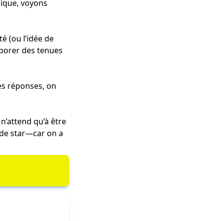
sique, voyons
é (ou l’idée de
arborer des tenues
tes réponses, on
n’attend qu’à être
 de star—car on a