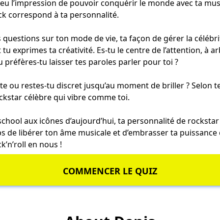
jà eu l’impression de pouvoir conquérir le monde avec ta mu
ck correspond à ta personnalité.
 questions sur ton mode de vie, ta façon de gérer la célébrit
 tu exprimes ta créativité. Es-tu le centre de l’attention, à 
u préfères-tu laisser tes paroles parler pour toi ?
fête ou restes-tu discret jusqu’au moment de briller ? Selon 
ockstar célèbre qui vibre comme toi.
chool aux icônes d’aujourd’hui, ta personnalité de rockstar 
mps de libérer ton âme musicale et d’embrasser ta puissance
k’n’roll en nous !
COMMENCER LE QUIZ