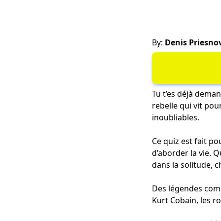
By:
Denis Priesno
Tu t’es déjà deman
rebelle qui vit pou
inoubliables.
Ce quiz est fait po
d’aborder la vie. 
dans la solitude, 
Des légendes comm
Kurt Cobain, les r