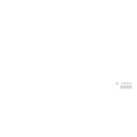
ID · E9F05C
Signaler