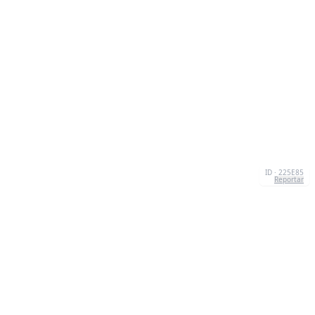
ID · 225E85
Reportar