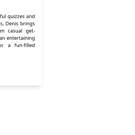
ful quizzes and
ns, Denis brings
om casual get-
 an entertaining
r a fun-filled