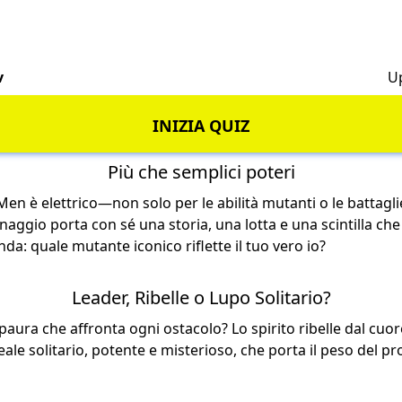
v
U
INIZIA QUIZ
Più che semplici poteri
-Men è elettrico—non solo per le abilità mutanti o le battagl
aggio porta con sé una storia, una lotta e una scintilla che
da: quale mutante iconico riflette il tuo vero io?
Leader, Ribelle o Lupo Solitario?
 paura che affronta ogni ostacolo? Lo spirito ribelle dal cuor
leale solitario, potente e misterioso, che porta il peso del 