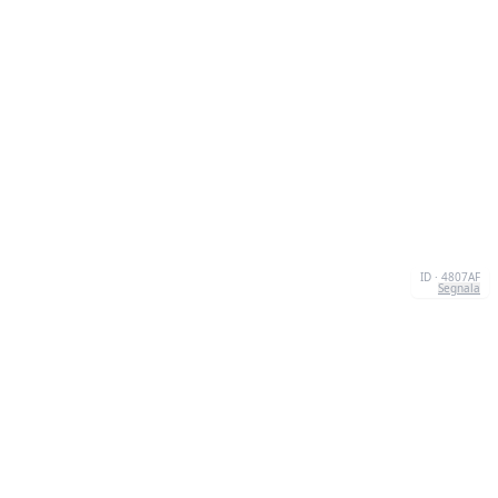
ID · 4807AF
Segnala
CONTATTI