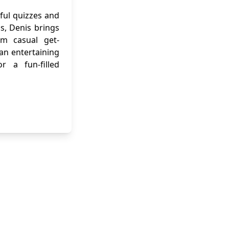
ful quizzes and
ns, Denis brings
om casual get-
 an entertaining
r a fun-filled