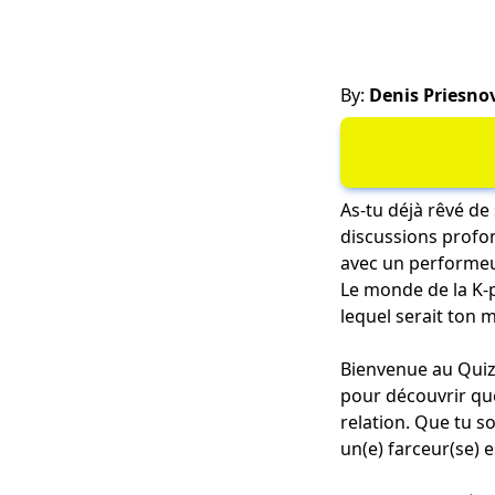
By:
Denis Priesno
As-tu déjà rêvé de
discussions profon
avec un performeu
Le monde de la K-p
lequel serait ton m
Bienvenue au Quiz
pour découvrir que
relation. Que tu s
un(e) farceur(se) 