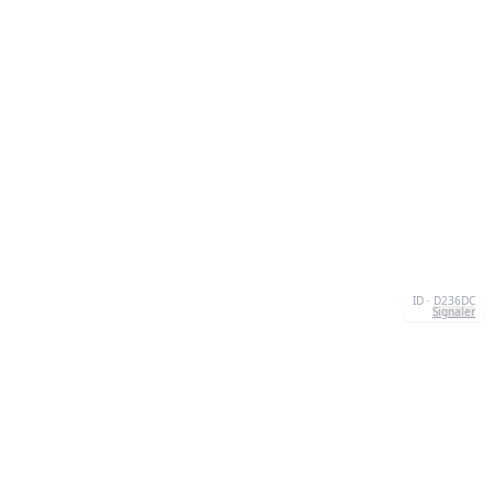
ID · D236DC
Signaler