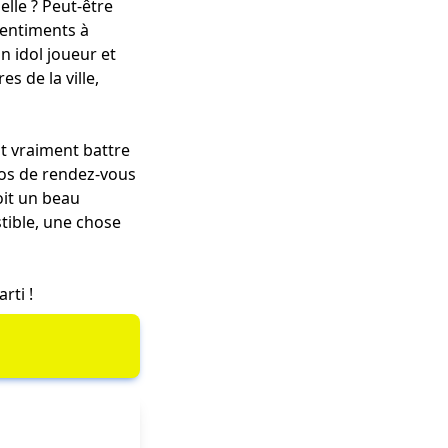
lle ? Peut-être
sentiments à
n idol joueur et
s de la ville,
it vraiment battre
rios de rendez-vous
oit un beau
stible, une chose
arti !