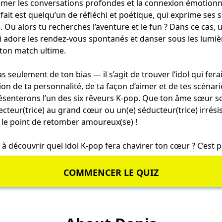
imer les conversations profondes et la connexion émotionne
ait est quelqu’un de réfléchi et poétique, qui exprime ses 
 Ou alors tu recherches l’aventure et le fun ? Dans ce cas, u
ui adore les rendez-vous spontanés et danser sous les lumière
 ton match ultime.
s seulement de ton bias — il s’agit de trouver l’idol qui fera
ion de ta personnalité, de ta façon d’aimer et de tes scéna
ésenterons l’un des six rêveurs K-pop. Que ton âme sœur s
tecteur(trice) au grand cœur ou un(e) séducteur(trice) irrési
ur le point de retomber amoureux(se) !
) à découvrir quel idol K-pop fera chavirer ton cœur ? C’est p
COMMENCER LE QUIZ