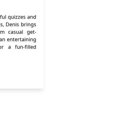
ful quizzes and
ns, Denis brings
om casual get-
 an entertaining
r a fun-filled