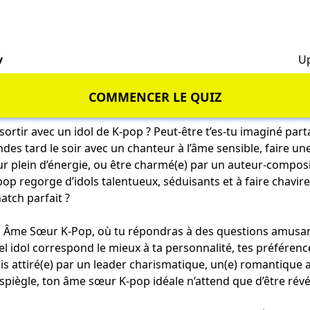
v
Up
COMMENCER LE QUIZ
 sortir avec un idol de K-pop ? Peut-être t’es-tu imaginé par
des tard le soir avec un chanteur à l’âme sensible, faire un
r plein d’énergie, ou être charmé(e) par un auteur-compos
op regorge d’idols talentueux, séduisants et à faire chavire
atch parfait ?
 Âme Sœur K-Pop, où tu répondras à des questions amusant
l idol correspond le mieux à ta personnalité, tes préférence
ois attiré(e) par un leader charismatique, un(e) romantique
espiègle, ton âme sœur K-pop idéale n’attend que d’être révé