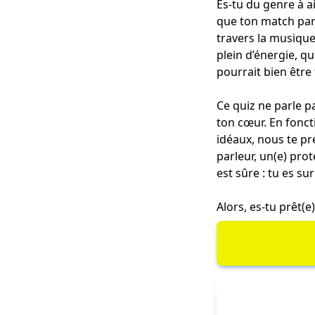
Es-tu du genre à a
que ton match parf
travers la musique.
plein d’énergie, q
pourrait bien être
Ce quiz ne parle pa
ton cœur. En fonct
idéaux, nous te pr
parleur, un(e) pro
est sûre : tu es s
Alors, es-tu prêt(e