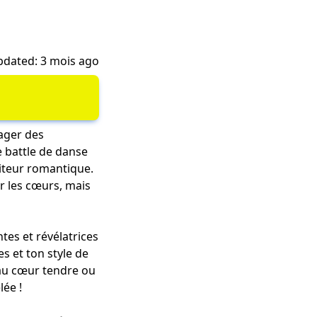
dated: 3 mois ago
tager des
e battle de danse
iteur romantique.
r les cœurs, mais
es et révélatrices
s et ton style de
 au cœur tendre ou
lée !