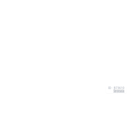
ID · B73610
Segnala