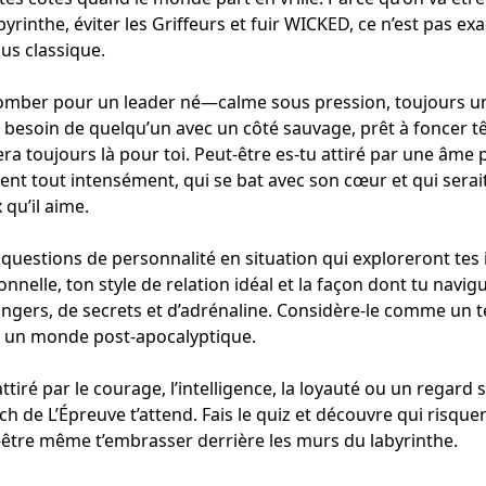
byrinthe, éviter les Griffeurs et fuir WICKED, ce n’est pas e
us classique.
tomber pour un leader né—calme sous pression, toujours un
 besoin de quelqu’un avec un côté sauvage, prêt à foncer tê
ra toujours là pour toi. Peut-être es-tu attiré par une âme
ent tout intensément, qui se bat avec son cœur et qui serait
 qu’il aime.
questions de personnalité en situation qui exploreront tes i
nelle, ton style de relation idéal et la façon dont tu navig
ngers, de secrets et d’adrénaline. Considère-le comme un t
r un monde post-apocalyptique.
attiré par le courage, l’intelligence, la loyauté ou un regard s
de L’Épreuve t’attend. Fais le quiz et découvre qui risquer
-être même t’embrasser derrière les murs du labyrinthe.