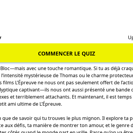
v
Up
COMMENCER LE QUIZ
 Bloc—mais avec une touche romantique. Si tu as déjà craqu
 l’intensité mystérieuse de Thomas ou le charme protecteur
s films L’Épreuve ne nous ont pas seulement offert de l’acti
yptique captivant—ils nous ont aussi présenté une bande
es et terriblement attachants. Et maintenant, il est temps
etit ami ultime de L’Épreuve.
n que de savoir qui tu trouves le plus mignon. Il explore ta p
ce aux défis, ta manière de montrer ton amour, et le genre
 tes côtés quand le monde part en vrille. Parce qu’on va êt