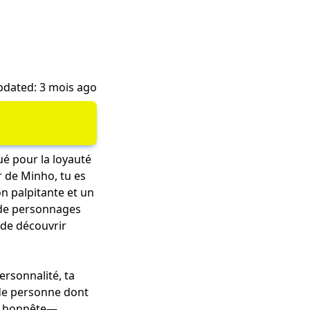
dated: 3 mois ago
é pour la loyauté
 de Minho, tu es
on palpitante et un
 de personnages
 de découvrir
ersonnalité, ta
 de personne dont
re honnête—