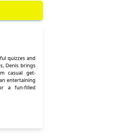
ful quizzes and
ns, Denis brings
om casual get-
 an entertaining
r a fun-filled