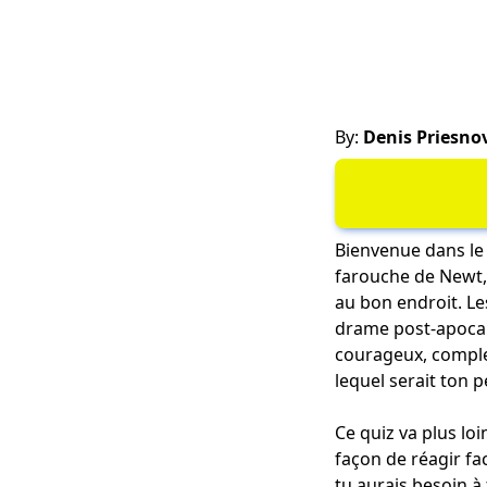
By:
Denis Priesno
Bienvenue dans le
farouche de Newt,
au bon endroit. Le
drame post-apocal
courageux, complex
lequel serait ton p
Ce quiz va plus loi
façon de réagir fa
tu aurais besoin à