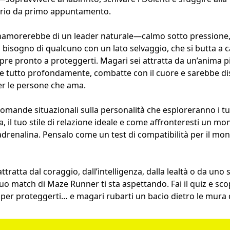
ario da primo appuntamento.
i innamorerebbe di un leader naturale—calmo sotto pression
i bisogno di qualcuno con un lato selvaggio, che si butta a c
re pronto a proteggerti. Magari sei attratta da un’anima p
e tutto profondamente, combatte con il cuore e sarebbe di
per le persone che ama.
mande situazionali sulla personalità che esploreranno i tuoi 
, il tuo stile di relazione ideale e come affronteresti un mo
e adrenalina. Pensalo come un test di compatibilità per il mo
attratta dal coraggio, dall’intelligenza, dalla lealtà o da uno
o match di Maze Runner ti sta aspettando. Fai il quiz e scop
 per proteggerti… e magari rubarti un bacio dietro le mura d