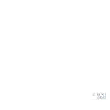
ID · D5F709
Segnala