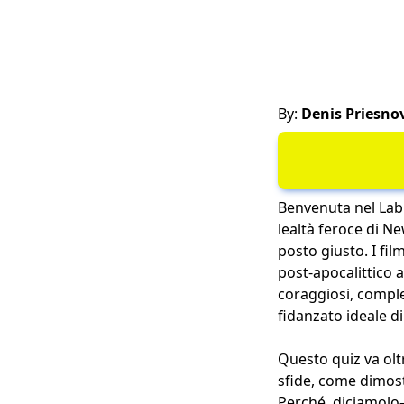
By:
Denis Priesno
Benvenuta nel Labi
lealtà feroce di Ne
posto giusto. I f
post-apocalittico
coraggiosi, comple
fidanzato ideale d
Questo quiz va oltr
sfide, come dimost
Perché, diciamolo—