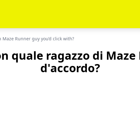
 Maze Runner guy you’d click with?
con quale ragazzo di Maze
d'accordo?