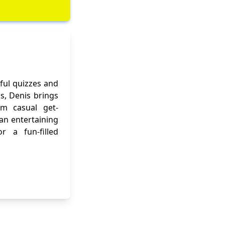
ful quizzes and
ns, Denis brings
om casual get-
 an entertaining
r a fun-filled