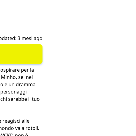
pdated: 3 mesi ago
sospirare per la
i Minho, sei nel
ato e un dramma
i personaggi
chi sarebbe il tuo
 reagisci alle
mondo va a rotoli.
la WCKD non è