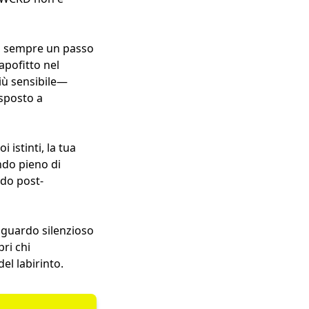
e, sempre un passo
apofitto nel
iù sensibile—
sposto a
istinti, la tua
ndo pieno di
ndo post-
 sguardo silenzioso
ri chi
el labirinto.