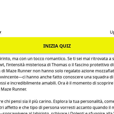
v
U
INIZIA QUIZ
rinto, ma con un tocco romantico. Se ti sei mai ritrovata a 
wt, l’intensità misteriosa di Thomas o il fascino protettivo d
ilm di Maze Runner non hanno solo regalato azione mozzafi
 avvincente—ci hanno anche fatto conoscere una squadra d
ssi e incredibilmente amabili. Ora è il momento di scoprire 
i Maze Runner.
e chi pensi sia il più carino. Esplora la tua personalità, come
ri affetto e che tipo di persona vorresti accanto quando il 
sopravvivere al labirinto, schivare i Dolenti e sfuggire al