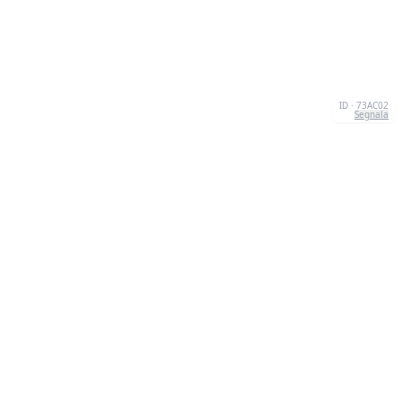
ID · 73AC02
Segnala
CHI SIAMO
We're your go-to destination for an explosion of
quizzesthat are as entertaining as they are