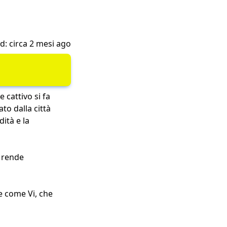
: circa 2 mesi ago
 cattivo si fa
to dalla città
ità e la
i rende
te come Vi, che