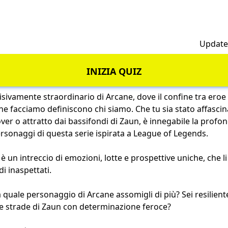
h
Updated
INIZIA QUIZ
sivamente straordinario di Arcane, dove il confine tra eroe e
 che facciamo definiscono chi siamo. Che tu sia stato affascina
er o attratto dai bassifondi di Zaun, è innegabile la profond
rsonaggi di questa serie ispirata a League of Legends.
 un intreccio di emozioni, lotte e prospettive uniche, che l
di inaspettati.
a quale personaggio di Arcane assomigli di più? Sei resilien
he strade di Zaun con determinazione feroce?