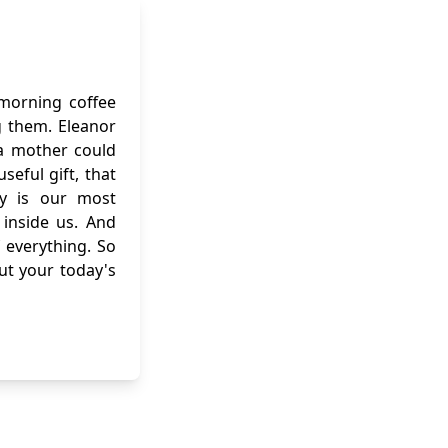
 morning coffee
g them. Eleanor
f a mother could
eful gift, that
ity is our most
inside us. And
 everything. So
out your today's