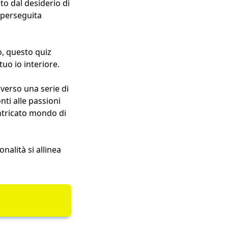
nto dal desiderio di
a perseguita
o, questo quiz
tuo io interiore.
verso una serie di
ti alle passioni
intricato mondo di
alità si allinea