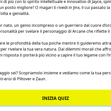
hi di più con lo spirito intellettuale e innovativo di Jayce, spi
 posto migliore? O magari ti rivedi in Jinx, il cui passato l
llia e genialità.
er nato, un genio incompreso o un guerriero dal cuore d’or
rsonalità per svelare il personaggio di Arcane che riflette il 
are le profondità della tua psiche mentre ti guideremo attra
r rivelare la tua vera natura. Dai dilemmi morali che affron
i risposta ti porterà più vicino a capire il tuo legame con l’
aggio sei? Scopriamolo insieme e vediamo come la tua person
nti-eroi di Piltover e Zaun.
INIZIA QUIZ