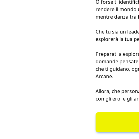
O forse ti identific
rendere il mondo un
mentre danza tra fo
Che tu sia un lead
esplorerà la tua pe
Preparati a esplor
domande pensate pe
che ti guidano, ogn
Arcane.
Allora, che person
con gli eroi e gli a