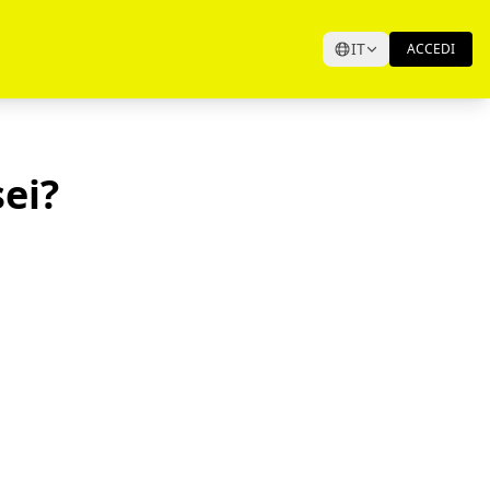
IT
ACCEDI
ei?