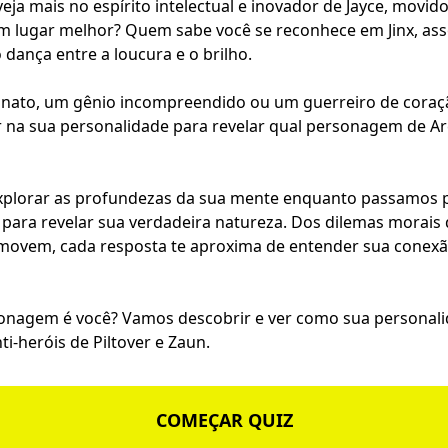
veja mais no espírito intelectual e inovador de Jayce, movid
m lugar melhor? Quem sabe você se reconhece em Jinx, as
dança entre a loucura e o brilho.
r nato, um gênio incompreendido ou um guerreiro de coraç
r na sua personalidade para revelar qual personagem de Ar
xplorar as profundezas da sua mente enquanto passamos 
 para revelar sua verdadeira natureza. Dos dilemas morais
 movem, cada resposta te aproxima de entender sua conexã
sonagem é você? Vamos descobrir e ver como sua personali
ti-heróis de Piltover e Zaun.
COMEÇAR QUIZ