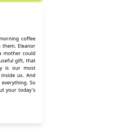
 morning coffee
g them. Eleanor
f a mother could
eful gift, that
ity is our most
inside us. And
 everything. So
out your today's