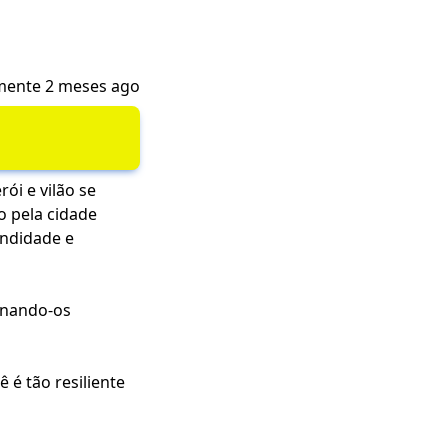
mente 2 meses ago
ói e vilão se
o pela cidade
undidade e
rnando-os
 é tão resiliente