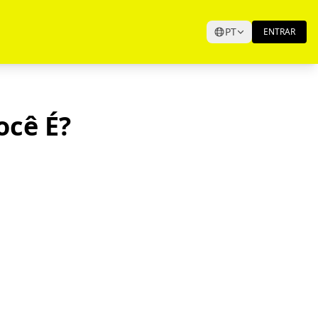
PT
ENTRAR
ocê É?