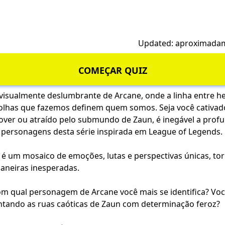
h
Updated: aproximada
COMEÇAR QUIZ
isualmente deslumbrante de Arcane, onde a linha entre her
olhas que fazemos definem quem somos. Seja você cativad
over ou atraído pelo submundo de Zaun, é inegável a prof
personagens desta série inspirada em League of Legends.
 um mosaico de emoções, lutas e perspectivas únicas, to
maneiras inesperadas.
m qual personagem de Arcane você mais se identifica? Você
entando as ruas caóticas de Zaun com determinação feroz?