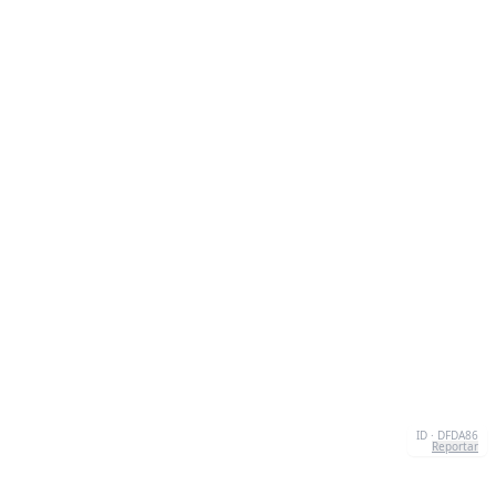
ID · DFDA86
Reportar