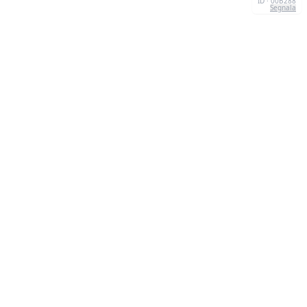
ID · 00B288
Segnala
CONTATTI
Chernivtsi, 58013, UA
admin@quizzboom.com
+ 38 066 11 89 88 7