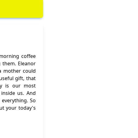
 morning coffee
g them. Eleanor
f a mother could
eful gift, that
ity is our most
inside us. And
 everything. So
out your today's