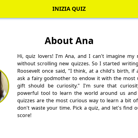
INIZIA QUIZ
About Ana
Hi, quiz lovers! I'm Ana, and I can't imagine my
without scrolling new quizzes. So I started writin
Roosevelt once said, "I think, at a child's birth, i
ask a fairy godmother to endow it with the most us
gift should be curiosity." I'm sure that curios
powerful tool to learn the world around us and 
quizzes are the most curious way to learn a bit of
don't waste your time. Pick a quiz, and let's find 
score!