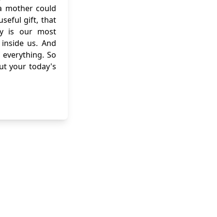
f a mother could
eful gift, that
ity is our most
inside us. And
 everything. So
out your today's