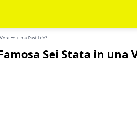
re You in a Past Life?
Famosa Sei Stata in una V