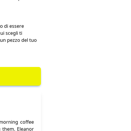
lo di essere
i scegli ti
 un pezzo del tuo
 morning coffee
g them. Eleanor