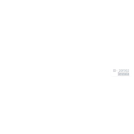
ID · 20F302
Segnala
CONTATTI