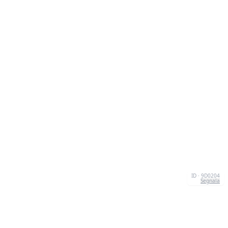
ID · 9D0204
Segnala