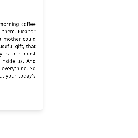
 morning coffee
g them. Eleanor
f a mother could
eful gift, that
ity is our most
inside us. And
 everything. So
out your today's