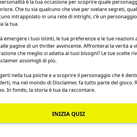
personalità è la tua occasione per scoprire quale personagg
interiore. Che tu sia qualcuno che vive per svelare segreti, qua
uno intrappolato in una rete di intrighi, c’è un personaggio
a la tua.
mergere i tuoi istinti, le tue preferenze e le tue reazioni 
le pagine di un thriller avvincente. Affronterai la verità a v
razione che meglio si adatta ai tuoi bisogni? Le tue scelte r
claimer assomigli di più.
rti nella tua psiche e a scoprire il personaggio che è dentro
rti, ma nel mondo di Disclaimer, fa tutto parte del gioco. 
 In fondo, la storia è tua da raccontare.
INIZIA QUIZ