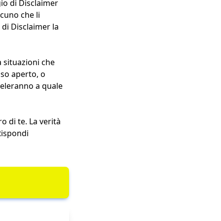
io di Disclaimer
lcuno che li
 di Disclaimer la
a situazioni che
iso aperto, o
iveleranno a quale
 di te. La verità
Rispondi