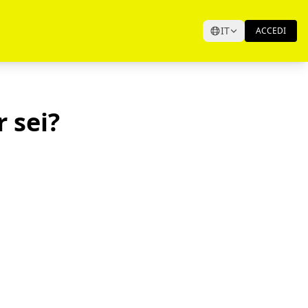
IT
ACCEDI
 sei?