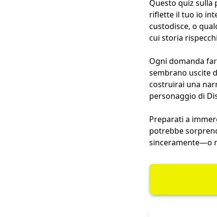
Questo quiz sulla 
riflette il tuo io 
custodisce, o qualc
cui storia rispecchi
Ogni domanda farà e
sembrano uscite dal
costruirai una nar
personaggio di Dis
Preparati a immerge
potrebbe sorprende
sinceramente—o no.