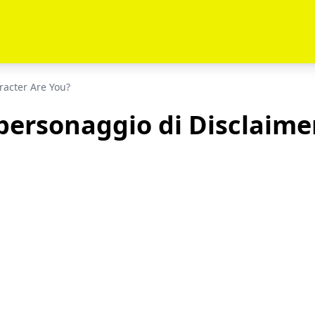
racter Are You?
personaggio di Disclaimer