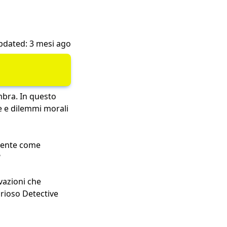
pdated: 3 mesi ago
mbra. In questo
e e dilemmi morali
iliente come
?
vazioni che
urioso Detective