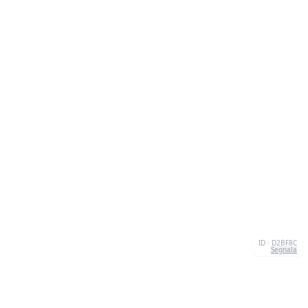
ID · D2BF8C
Segnala