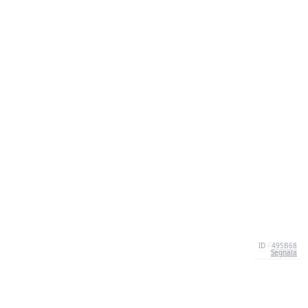
ID · 495B68
Segnala