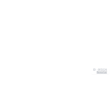
ID · 0ED226
Reportar