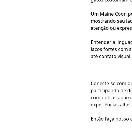
Um Maine Coon pode
mostrando seu lad
atenção ou expres
Entender a lingua
laços fortes com 
até contato visua
Conecte-se com ou
participando de di
com outros apaixo
experiências alhei
Então faça nosso q