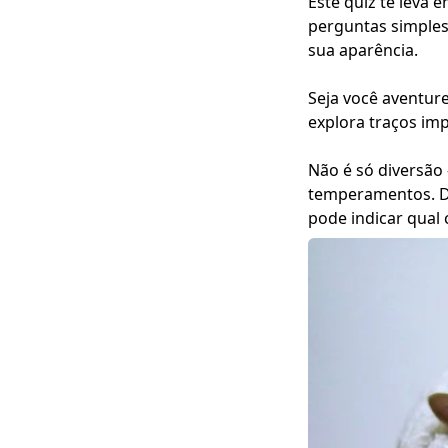
Este quiz te leva 
perguntas simples 
sua aparência.
Seja você aventur
explora traços imp
Não é só diversão
temperamentos. De
pode indicar qual