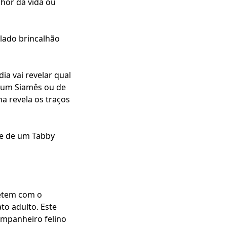
lhor da vida ou
 lado brincalhão
ia vai revelar qual
o um Siamês ou de
na revela os traços
ve de um Tabby
retem com o
to adulto. Este
ompanheiro felino