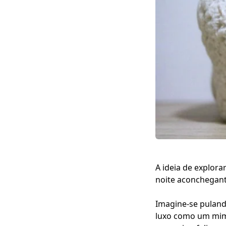
A ideia de explor
noite aconchegant
Imagine-se puland
luxo como um mima