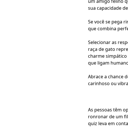
um amigo felino q
sua capacidade de 
Se você se pega ri
que combina perfe
Selecionar as resp
raça de gato repr
charme simpático c
que ligam humano
Abrace a chance d
carinhoso ou vibr
As pessoas têm op
ronronar de um fi
quiz leva em conta