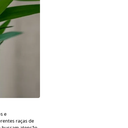
s e
rentes raças de
u buscam atenção.