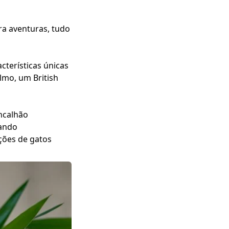
ra aventuras, tudo
cterísticas únicas
lmo, um British
incalhão
tando
ções de gatos