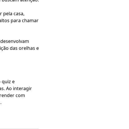
 pela casa,
altos para chamar
s desenvolvam
ção das orelhas e
 quiz e
s. Ao interagir
prender com
.