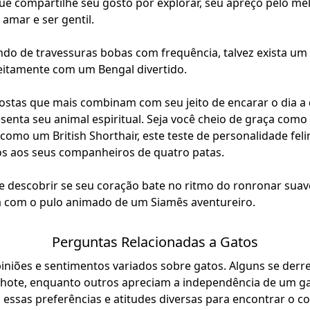
ue compartilhe seu gosto por explorar, seu apreço pelo me
amar e ser gentil.
ndo de travessuras bobas com frequência, talvez exista um
itamente com um Bengal divertido.
ostas que mais combinam com seu jeito de encarar o dia a d
esenta seu animal espiritual. Seja você cheio de graça com
omo um British Shorthair, este teste de personalidade feli
s aos seus companheiros de quatro patas.
e descobrir se seu coração bate no ritmo do ronronar sua
a com o pulo animado de um Siamês aventureiro.
Perguntas Relacionadas a Gatos
iniões e sentimentos variados sobre gatos. Alguns se der
lhote, enquanto outros apreciam a independência de um ga
 essas preferências e atitudes diversas para encontrar o c