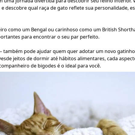
em uma jornada divertida para descobrir seu felino interior
e descobre qual raça de gato reflete sua personalidade, est
eiro como um Bengal ou carinhoso como um British Shorthai
ortantes para encontrar o seu par perfeito.
 – também pode ajudar quem quer adotar um novo gatinho
sde jeitos de dormir até hábitos alimentares, cada aspec
 companheiro de bigodes é o ideal para você.