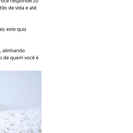
. Você responde 20
ilo de vida e até
r, este quiz
, alinhando
to de quem você é