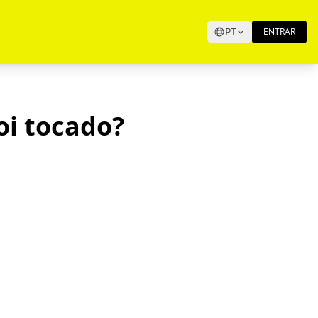
PT
ENTRAR
oi tocado?