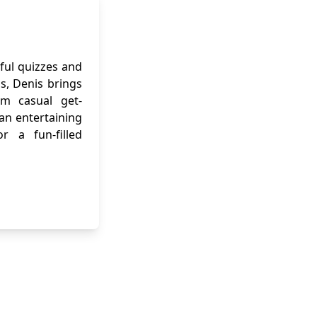
ful quizzes and
ns, Denis brings
om casual get-
 an entertaining
r a fun-filled