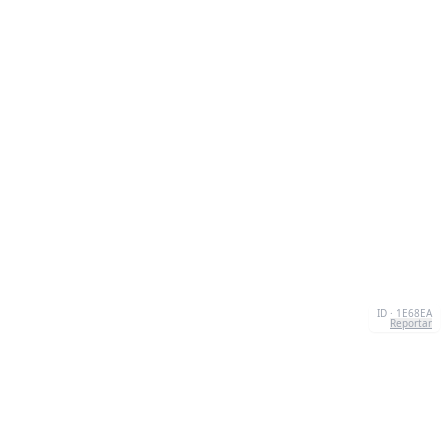
ID · 1E68EA
Reportar