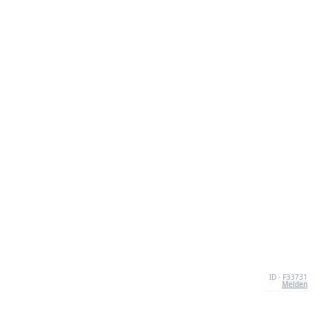
ID · F33731
Melden