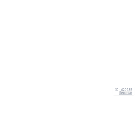
ID · 62028E
Reportar