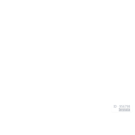
ID · 956798
Segnala