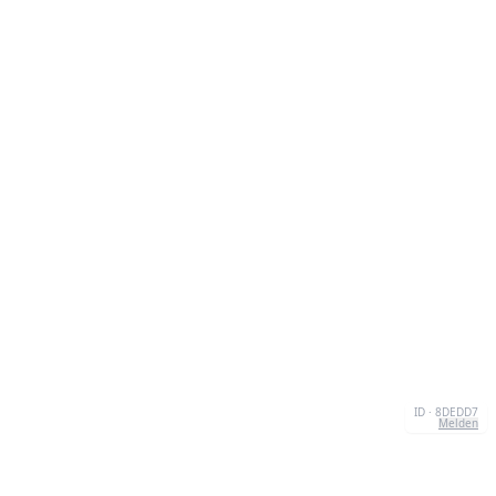
ID · 8DEDD7
Melden