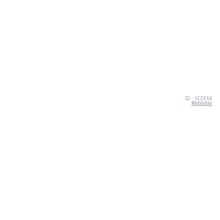
ID · 5EDF8A
Reportar