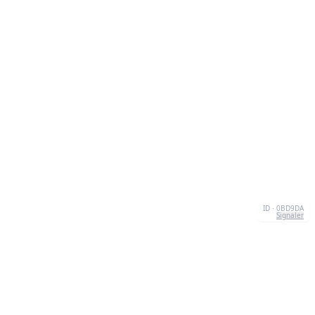
ID · 0BD9DA
Signaler