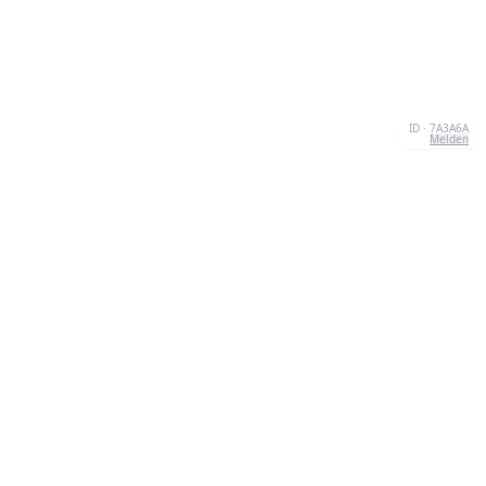
ID · 7A3A6A
Melden
ÜBER UNS
We're your go-to destination for an explosion of
quizzesthat are as entertaining as they are