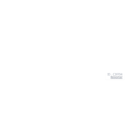
ID · C3FF94
Reportar