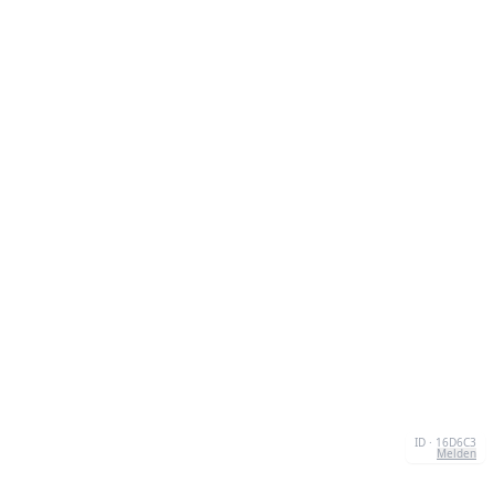
ID · 16D6C3
Melden