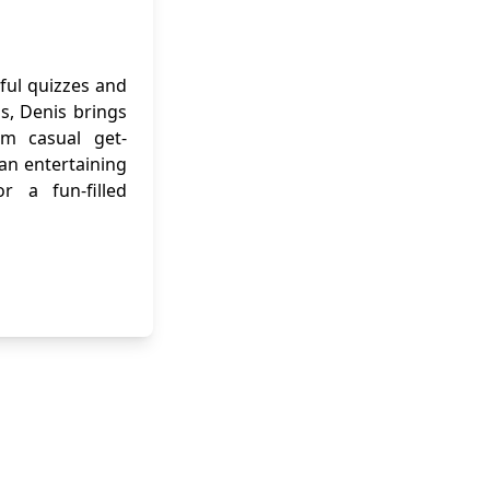
ful quizzes and
ns, Denis brings
om casual get-
 an entertaining
r a fun-filled