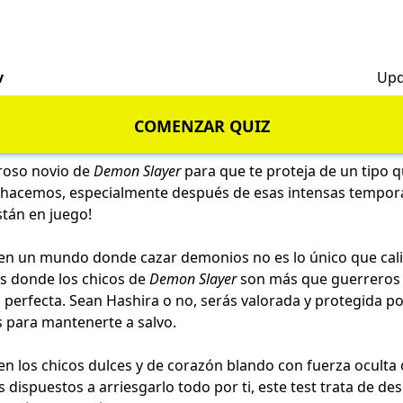
v
Upd
COMENZAR QUIZ
roso novio de
Demon Slayer
para que te proteja de un tipo q
o hacemos, especialmente después de esas intensas tempor
stán en juego!
r en un mundo donde cazar demonios no es lo único que cal
 es donde los chicos de
Demon Slayer
son más que guerreros
 perfecta. Sean Hashira o no, serás valorada y protegida p
para mantenerte a salvo.
en los chicos dulces y de corazón blando con fuerza oculta 
 dispuestos a arriesgarlo todo por ti, este test trata de des