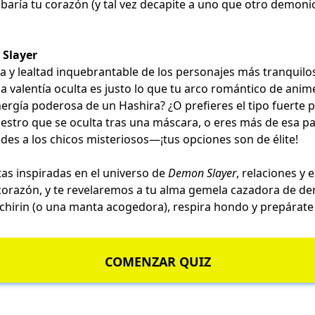
baría tu corazón (y tal vez decapite a uno que otro demoni
 Slayer
ma y lealtad inquebrantable de los personajes más tranquilos?
la valentía oculta es justo lo que tu arco romántico de anime
ergía poderosa de un Hashira? ¿O prefieres el tipo fuerte p
estro que se oculta tras una máscara, o eres más de esa pa
vides a los chicos misteriosos—¡tus opciones son de élite!
s inspiradas en el universo de
Demon Slayer
, relaciones y
 corazón, y te revelaremos a tu alma gemela cazadora de de
chirin (o una manta acogedora), respira hondo y prepárate
COMENZAR QUIZ