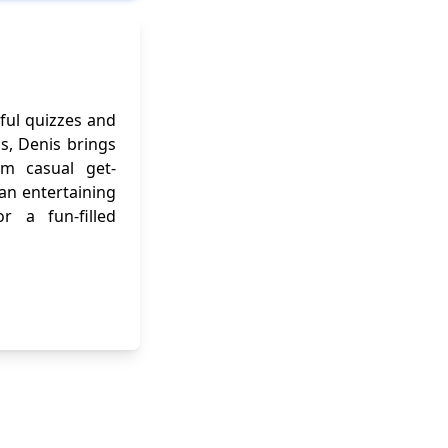
ful quizzes and
ns, Denis brings
om casual get-
 an entertaining
r a fun-filled