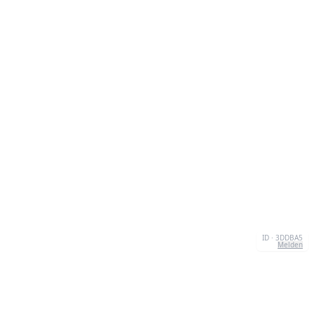
ID · 3DDBA5
Melden