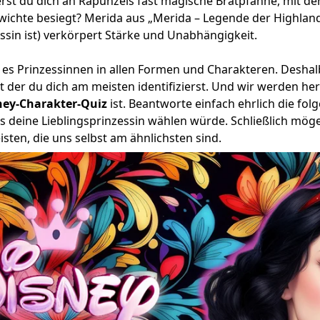
rst du dich an Rapunzels fast magische Bratpfanne, mit der
wichte besiegt? Merida aus „Merida – Legende der Highlands
ssin ist) verkörpert Stärke und Unabhängigkeit.
t es Prinzessinnen in allen Formen und Charakteren. Deshal
it der du dich am meisten identifizierst. Und wir werden he
ney-Charakter-Quiz
ist. Beantworte einfach ehrlich die fo
as deine Lieblingsprinzessin wählen würde. Schließlich mög
sten, die uns selbst am ähnlichsten sind.