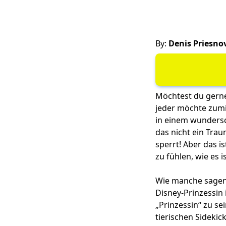
By:
Denis Priesno
Möchtest du gerne
jeder möchte zumind
in einem wundersc
das nicht ein Tra
sperrt! Aber das i
zu fühlen, wie es i
Wie manche sagen, 
Disney-Prinzessin 
„Prinzessin“ zu se
tierischen Sidekic