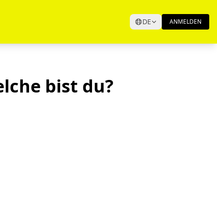
DE
ANMELDEN
elche bist du?