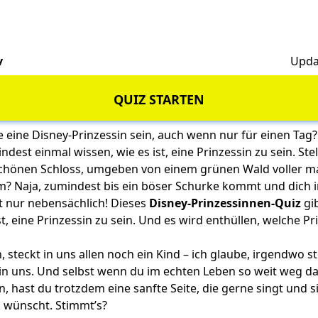
v
Upda
QUIZ STARTEN
 eine Disney-Prinzessin sein, auch wenn nur für einen Ta
est einmal wissen, wie es ist, eine Prinzessin zu sein. Stell
hönen Schloss, umgeben von einem grünen Wald voller mag
um? Naja, zumindest bis ein böser Schurke kommt und dich 
st nur nebensächlich! Dieses
Disney-Prinzessinnen-Quiz
gib
st, eine Prinzessin zu sein. Und es wird enthüllen, welche Pr
steckt in uns allen noch ein Kind – ich glaube, irgendwo s
in uns. Und selbst wenn du im echten Leben so weit weg da
in, hast du trotzdem eine sanfte Seite, die gerne singt und 
k wünscht. Stimmt’s?