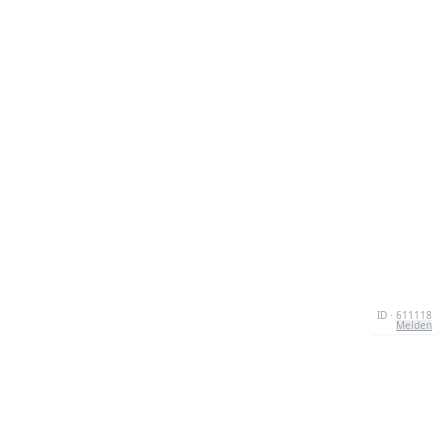
ID · 611118
Melden