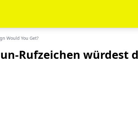
ign Would You Get?
Gun-Rufzeichen würdest