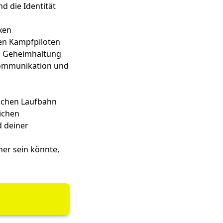
d die Identität
xen
zen Kampfpiloten
ve Geheimhaltung
 Kommunikation und
ischen Laufbahn
lichen
 deiner
ner sein könnte,