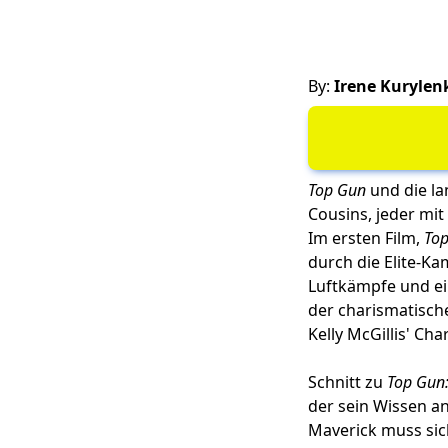
By:
Irene Kurylen
Top Gun
und die la
Cousins, jeder mi
Im ersten Film,
To
durch die Elite-K
Luftkämpfe und ein
der charismatische
Kelly McGillis' Char
Schnitt zu
Top Gun:
der sein Wissen a
Maverick muss sich