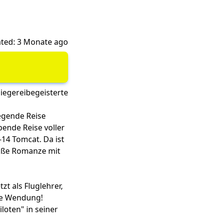
ted: 3 Monate ago
fliegereibegeisterte
regende Reise
ende Reise voller
-14 Tomcat. Da ist
heiße Romanze mit
zt als Fluglehrer,
ine Wendung!
loten" in seiner