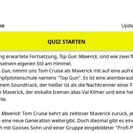
ko
Upda
QUIZ STARTEN
ng erwartete Fortsetzung,
Top Gun: Maverick
, sind wie zwei 
t seinem eigenen Stil am Himmel.
p Gun
, nimmt uns Tom Cruise als Maverick mit auf eine auf
ampfpilotenschule namens "Top Gun". Es ist eine atemberaub
em Soundtrack, der heißer ist als die Nachbrenner einer F
 Maverick, der eiskalte Iceman alias Val Kilmer und eine 
lie.
 Maverick
: Tom Cruise kehrt als zeitloser Maverick zurück, jet
n eine neue Generation weitergibt. Doch diesmal gibt es e
 mit Gooses Sohn und einer Gruppe eingebildeter "Profi-Pi