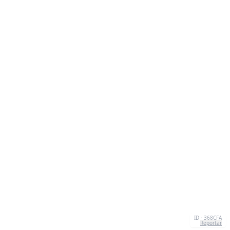
ID · 368CFA
Reportar