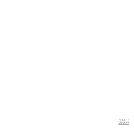
ID · 70A1B7
Melden