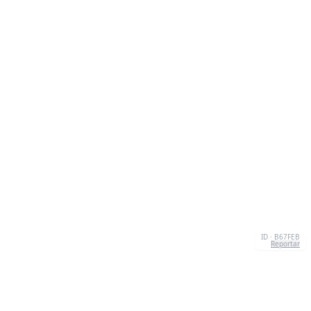
ID · B67FEB
Reportar