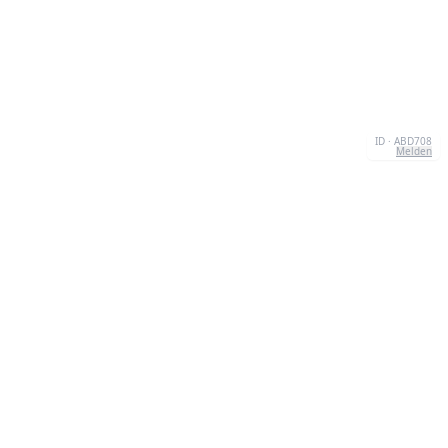
ID · ABD708
Melden
ÜBER UNS
We're your go-to destination for an explosion of