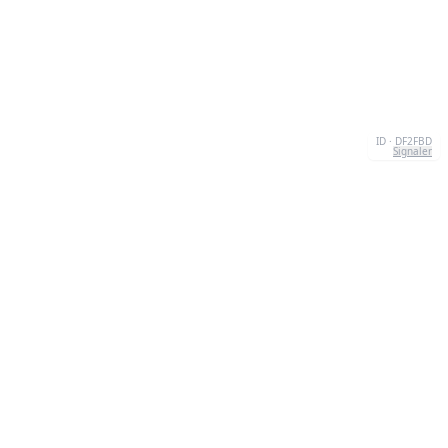
ID · DF2FBD
Signaler
À PROPOS
We're your go-to destination for an explosion of