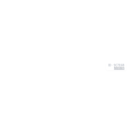
ID · 9C7E6B
Melden