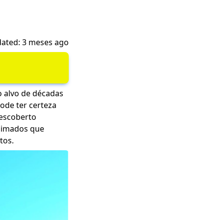
ated: 3 meses ago
o alvo de décadas
ode ter certeza
escoberto
animados que
tos.