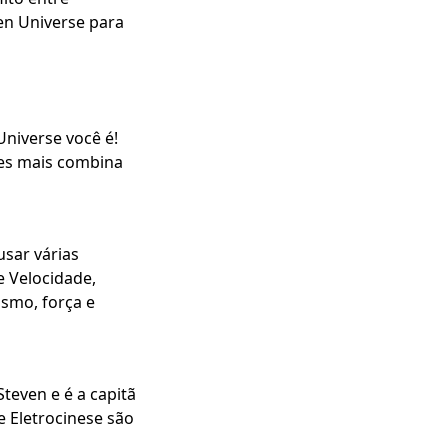
en Universe para
Universe você é!
les mais combina
usar várias
e Velocidade,
smo, força e
Steven e é a capitã
e Eletrocinese são