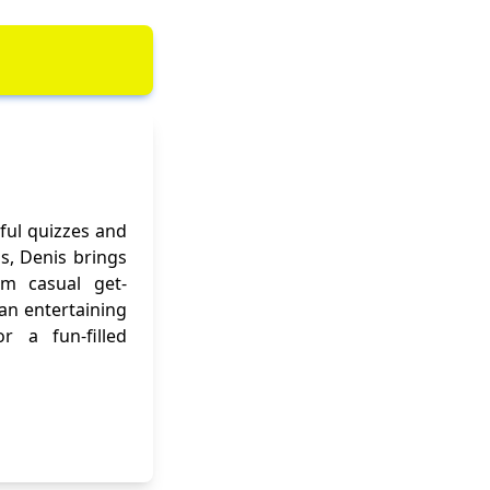
ful quizzes and
ns, Denis brings
om casual get-
 an entertaining
r a fun-filled