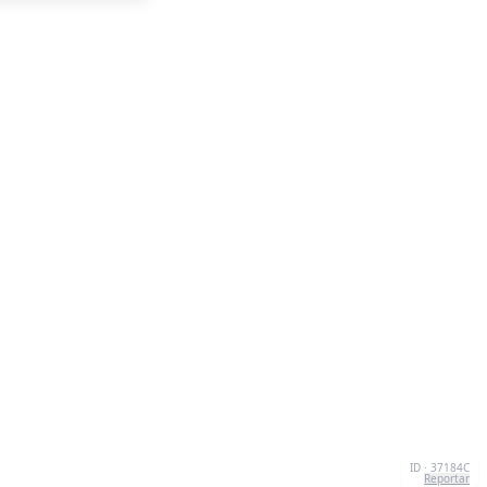
ID · 37184C
Reportar