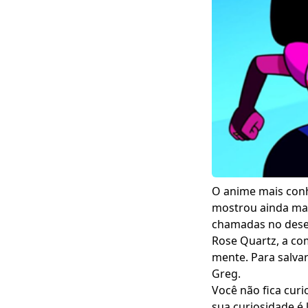
O anime mais conh
mostrou ainda mai
chamadas no desen
Rose Quartz, a co
mente. Para salva
Greg.
Você não fica cur
sua curiosidade é 