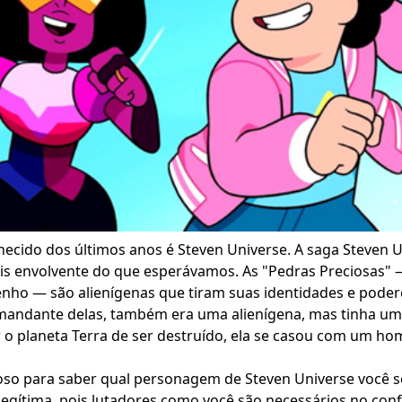
ecido dos últimos anos é Steven Universe. A saga Steven U
s envolvente do que esperávamos. As "Pedras Preciosas"
ho — são alienígenas que tiram suas identidades e pode
mandante delas, também era uma alienígena, mas tinha u
r o planeta Terra de ser destruído, ela se casou com um
ioso para saber qual personagem de Steven Universe você s
legítima, pois lutadores como você são necessários no conf