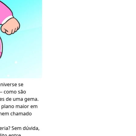
niverse se
 — como são
res de uma gema.
m plano maior em
 homem chamado
eria? Sem dúvida,
lito entre