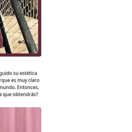
uido su estética
orque es muy claro
l mundo. Entonces,
sta que obtendrás?