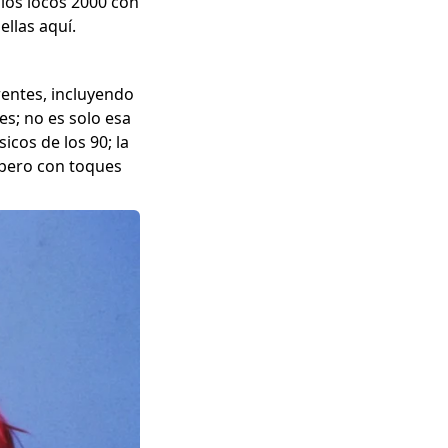
 los locos 2000 con
ellas aquí.
rentes, incluyendo
es; no es solo esa
icos de los 90; la
 pero con toques