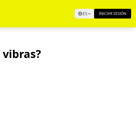
ES
INICIAR SESIÓN
 vibras?