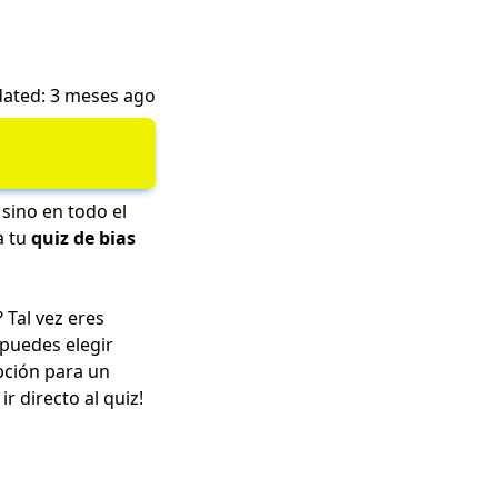
ated: 3 meses ago
sino en todo el
a tu
quiz de bias
? Tal vez eres
puedes elegir
pción para un
r directo al quiz!