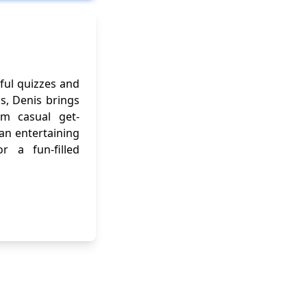
ful quizzes and
ns, Denis brings
om casual get-
 an entertaining
r a fun-filled