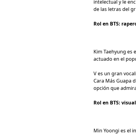
intelectual y le e
de las letras del g
Rol en BTS: raper
Kim Taehyung es el
actuado en el po
V es un gran vocal
Cara Más Guapa de 
opción que admira
Rol en BTS: visual
Min Yoongi es el i