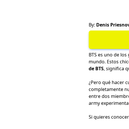
By:
Denis Priesno
BTS es uno de los
mundo. Estos chico
de BTS
, significa
¿Pero qué hacer c
completamente nue
entre dos miembro
army experimentado
Si quieres conocer