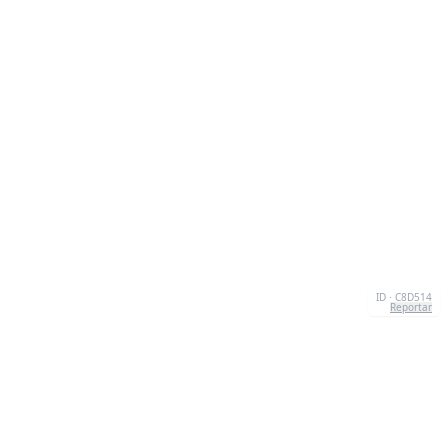
ID · C8D514
Reportar