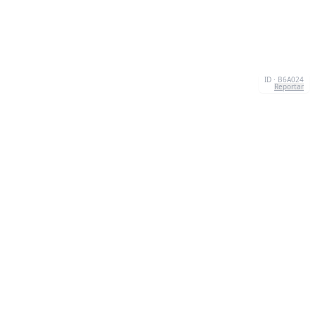
ID · B6A024
Reportar
SOBRE NOSOTROS
We're your go-to destination for an explosion of
quizzesthat are as entertaining as they are