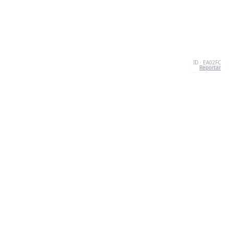
ID · EA02FC
Reportar
SOBRE NOSOTROS
We're your go-to destination for an explosion of
quizzesthat are as entertaining as they are