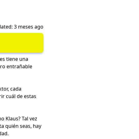
ated: 3 meses ago
ves tiene una
ero entrañable
tor, cada
ir cuál de estas
o Klaus? Tal vez
a quién seas, hay
dad.