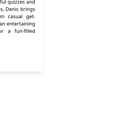
ful quizzes and
ns, Denis brings
om casual get-
 an entertaining
r a fun-filled