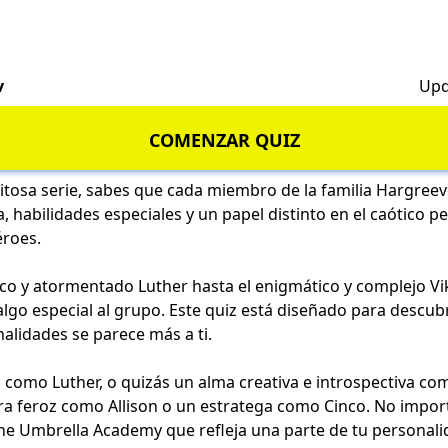
v
Upd
COMENZAR QUIZ
exitosa serie, sabes que cada miembro de la familia Hargree
, habilidades especiales y un papel distinto en el caótico p
roes.
co y atormentado Luther hasta el enigmático y complejo Vik
lgo especial al grupo. Este quiz está diseñado para descubr
alidades se parece más a ti.
o como Luther, o quizás un alma creativa e introspectiva com
ra feroz como Allison o un estratega como Cinco. No import
he Umbrella Academy que refleja una parte de tu personali