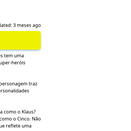
ated: 3 meses ago
ves tem uma
super-heróis
a personagem traz
personalidades
va como o Klaus?
 como o Cinco. Não
ue reflete uma