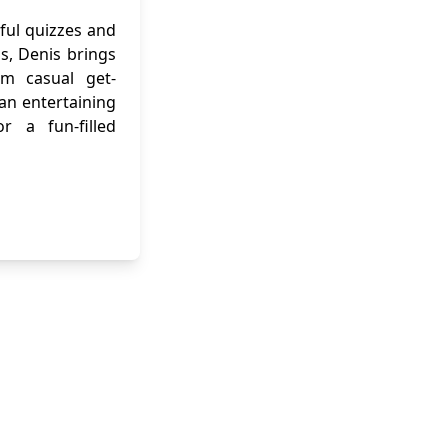
ful quizzes and
ns, Denis brings
om casual get-
 an entertaining
r a fun-filled