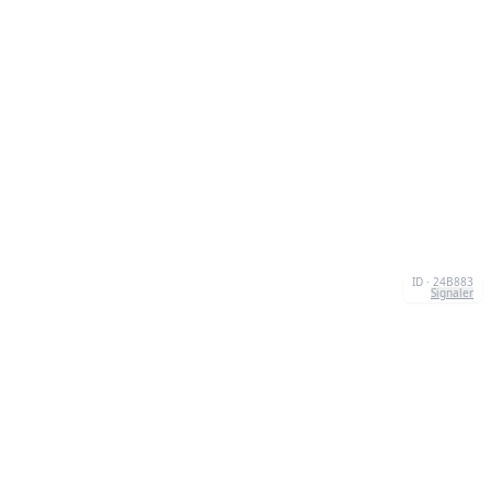
ID · 24B883
Signaler