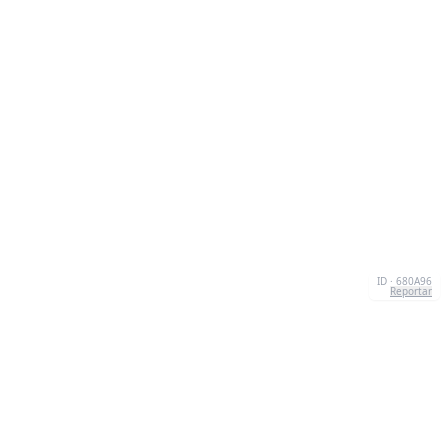
ID · 680A96
Reportar