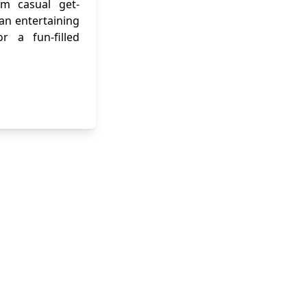
om casual get-
 an entertaining
r a fun-filled