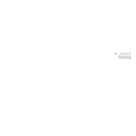
ID · 6694C0
Reportar
CONTACTO
Chernivtsi, 58013, UA