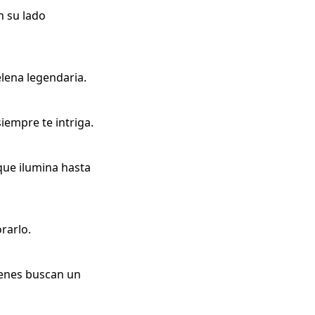
n su lado
lena legendaria.
siempre te intriga.
que ilumina hasta
rarlo.
ienes buscan un