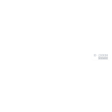
ID · C0DEB8
Signaler