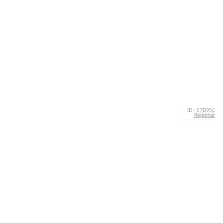
ID · 07D95C
Reportar